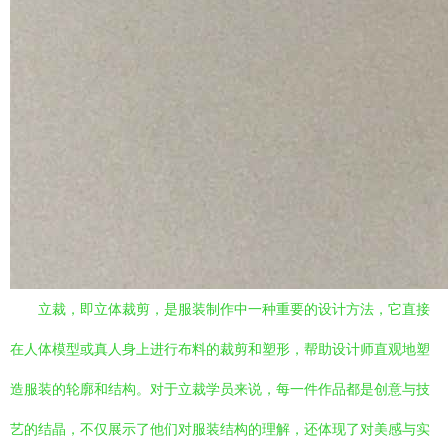
立裁，即立体裁剪，是服装制作中一种重要的设计方法，它直接
在人体模型或真人身上进行布料的裁剪和塑形，帮助设计师直观地塑
造服装的轮廓和结构。对于立裁学员来说，每一件作品都是创意与技
艺的结晶，不仅展示了他们对服装结构的理解，还体现了对美感与实