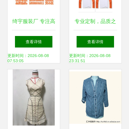
绮宇服装厂 专注高
专业定制，品质之
品质幼儿园校服生
选 长袖T恤与文化
查看详情
查看详情
产
衫的全方位解决方
更新时间：2026-08-08
更新时间：2026-08-08
07:53:05
23:31:51
案