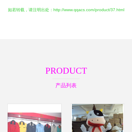
如若转载，请注明出处：http://www.qqacs.com/product/37.html
PRODUCT
产品列表