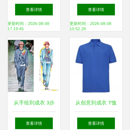
承——记产品设计
班服到湘潭制服，
查看详情
查看详情
系教师赴四川师范
一站式服装制作解
更新时间：2026-08-08
更新时间：2026-08-08
17:19:45
10:52:28
大学服装与设计艺
决方案
术学院考察学习服
装制作技艺
从手绘到成衣 3步
从创意到成衣 T恤
解锁服装制作全流
的服装制作全流程
查看详情
查看详情