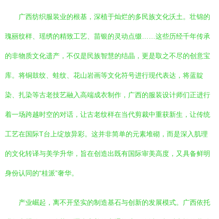
广西纺织服装业的根基，深植于灿烂的多民族文化沃土。壮锦的
瑰丽纹样、瑶绣的精致工艺、苗银的灵动点缀……这些历经千年传承
的非物质文化遗产，不仅是民族智慧的结晶，更是取之不尽的创意宝
库。将铜鼓纹、蛙纹、花山岩画等文化符号进行现代表达，将蓝靛
染、扎染等古老技艺融入高端成衣制作，广西的服装设计师们正进行
着一场跨越时空的对话，让古老纹样在当代剪裁中重获新生，让传统
工艺在国际T台上绽放异彩。这并非简单的元素堆砌，而是深入肌理
的文化转译与美学升华，旨在创造出既有国际审美高度，又具备鲜明
身份认同的“桂派”奢华。
产业崛起，离不开坚实的制造基石与创新的发展模式。广西依托