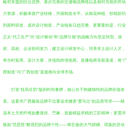
毗邻东盟的区位优势、逐步完善的交通物流网络以及相对充裕的劳动
力资源，积极承接产业转移，升级制造水平。从棉花种植、纱线纺织
到面料研发、成衣设计制造，产业链条日趋完整。更重要的是，行业
正从“代工生产”向“设计驱动”和“品牌引领”的战略方向坚定转型。政
府、高校、企业协同发力，建立设计研发中心，培养本土设计人才，
举办时装周、设计大赛，并借助跨境电商、直播电商等新渠道，将“广
西制造”与“广西创造”直接推向全球市场。
打造“桂风壮韵”版的时尚奢牌，核心在于构建独特的品牌价值体
系。这要求广西服装品牌不仅要追求媲美“爱马仕”的品质苛求——精
选本土天然纤维如桑蚕丝、苎麻，发扬精益求精的工匠精神；更需淬
炼如“范思哲”般强烈的品牌个性——将壮族的大气磅礴、瑶族的灵动